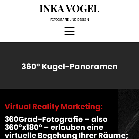
Skip
INKA VOGEL
to
content
FOTOGRAFIE UND DESIGN
360° Kugel-Panoramen
Virtual Reality Marketing:
360Grad-Fotografie – also
360°x180° – erlauben eine
virtuelle Begehung Ihrer Räume;